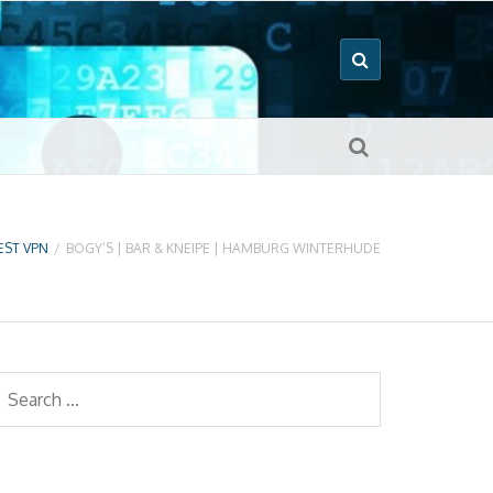
EST VPN
/
BOGY’S | BAR & KNEIPE | HAMBURG WINTERHUDE
earch