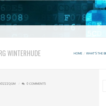
t VPN
URG WINTERHUDE
HOME
/
WHAT'S THE B
S
X0ZZZQGM
0 COMMENTS