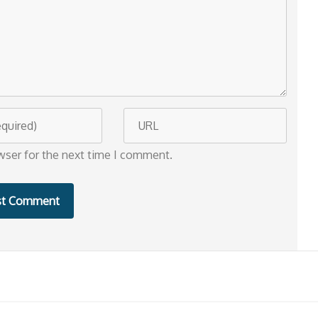
W
e
wser for the next time I comment.
b
s
i
t
e