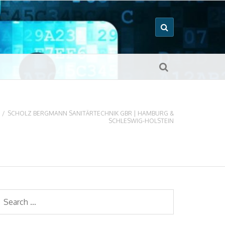
/
SCHOLZ BERGMANN SANITÄRTECHNIK GBR | HAMBURG &
SCHLESWIG-HOLSTEIN
earch