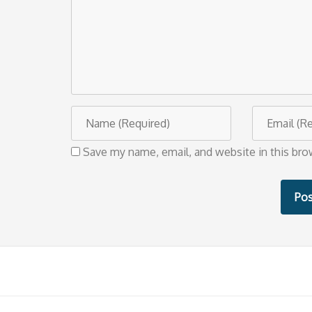
m
m
e
n
t
N
E
a
m
Save my name, email, and website in this bro
m
a
e
i
l