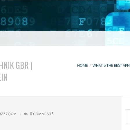
t VPN
NIK GBR |
HOME
/
WHAT'S THE BEST VPN
IN
S
0ZZZQGM
0 COMMENTS